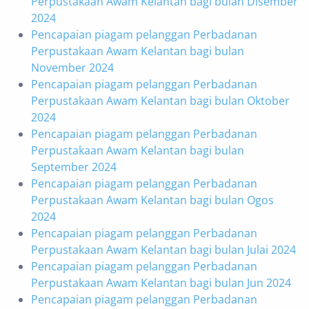
Perpustakaan Awam Kelantan bagi bulan Disember
2024
Pencapaian piagam pelanggan Perbadanan
Perpustakaan Awam Kelantan bagi bulan
November 2024
Pencapaian piagam pelanggan Perbadanan
Perpustakaan Awam Kelantan bagi bulan Oktober
2024
Pencapaian piagam pelanggan Perbadanan
Perpustakaan Awam Kelantan bagi bulan
September 2024
Pencapaian piagam pelanggan Perbadanan
Perpustakaan Awam Kelantan bagi bulan Ogos
2024
Pencapaian piagam pelanggan Perbadanan
Perpustakaan Awam Kelantan bagi bulan Julai 2024
Pencapaian piagam pelanggan Perbadanan
Perpustakaan Awam Kelantan bagi bulan Jun 2024
Pencapaian piagam pelanggan Perbadanan