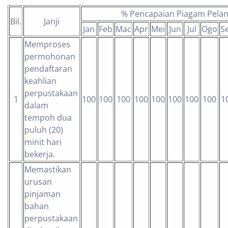
% Pencapaian Piagam Pela
Bil.
Janji
Jan
Feb
Mac
Apr
Mei
Jun
Jul
Ogo
S
Memproses
permohonan
pendaftaran
keahlian
perpustakaan
1
100
100
100
100
100
100
100
100
1
dalam
tempoh dua
puluh (20)
minit hari
bekerja.
Memastikan
urusan
pinjaman
bahan
perpustakaan