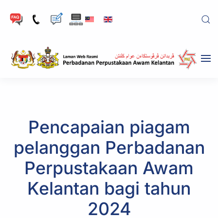
Skip to main content
Pencapaian piagam
pelanggan Perbadanan
Perpustakaan Awam
Kelantan bagi tahun
2024