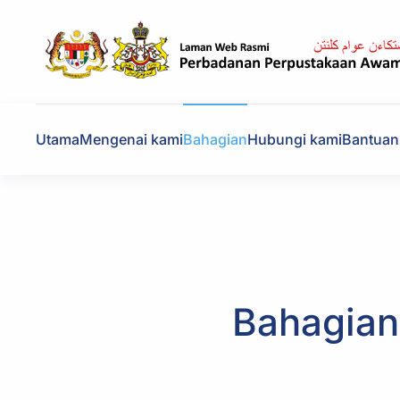
Skip to main content
Utama
Mengenai kami
Bahagian
Hubungi kami
Bantuan
Bahagia