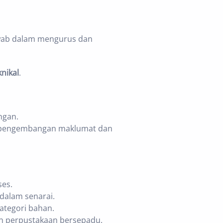
wab dalam mengurus dan
nikal
.
ngan.
h pengembangan maklumat dan
ses.
dalam senarai.
ategori bahan.
an perpustakaan bersepadu.