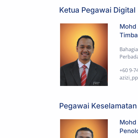
Ketua Pegawai Digital
Mohd A
Timba
Bahagi
Perbad
+60 9-7
azizi_p
Pegawai Keselamatan
Mohd 
Penol