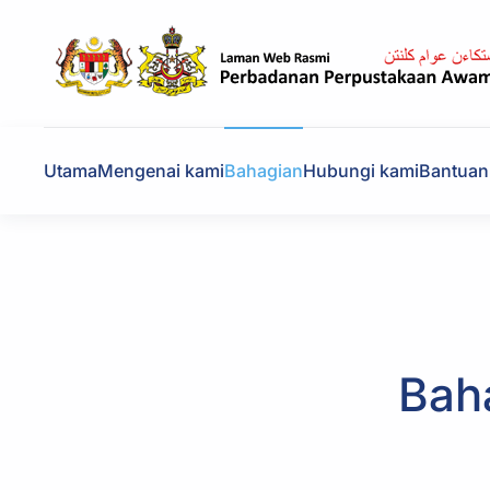
Skip to main content
Utama
Mengenai kami
Bahagian
Hubungi kami
Bantuan
Bah