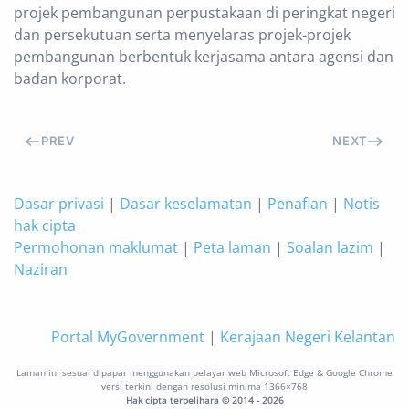
projek pembangunan perpustakaan di peringkat negeri
dan persekutuan serta menyelaras projek-projek
pembangunan berbentuk kerjasama antara agensi dan
badan korporat.
PREV
NEXT
Dasar privasi
|
Dasar keselamatan
|
Penafian
|
Notis
hak cipta
Permohonan maklumat
|
Peta laman
|
Soalan lazim
|
Naziran
Portal MyGovernment
|
Kerajaan Negeri Kelantan
Laman ini sesuai dipapar menggunakan pelayar web Microsoft Edge & Google Chrome
versi terkini dengan resolusi minima 1366×768
Hak cipta terpelihara © 2014 - 2026