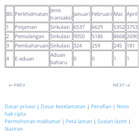
Jenis
Bil.
Perkhidmatan
Januari
Februari
Mac
April
transaksi
1
Pinjaman
Sirkulasi
6537
6629
5352
3753
2
Pemulangan
Sirkulasi
9050
5186
8668
2690
3
Pembaharuan
Sirkulasi
324
259
245
181
Aduan
4
E-aduan
0
0
1
1
baharu
PREV
NEXT
Dasar privasi
|
Dasar keselamatan
|
Penafian
|
Notis
hak cipta
Permohonan maklumat
|
Peta laman
|
Soalan lazim
|
Naziran