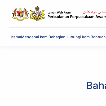
Skip to main content
Utama
Mengenai kami
Bahagian
Hubungi kami
Bantuan
Bah