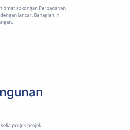
khidmat sokongan Perbadanan
dengan lancar. Bahagian ini
angan.
angunan
elia projek-projek