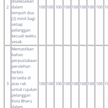
diselesaikan
2
dalam
100
100
100
100
100
100
100
100
1
tempoh dua
(2) minit bagi
setiap
pelanggan
kecuali waktu
sesak.
Memastikan
bahan
perpustakaan
perolehan
terkini
tersedia di
3
atas rak
100
100
100
100
100
100
100
100
1
untuk rujukan
pelanggan
Kota Bharu
dalam