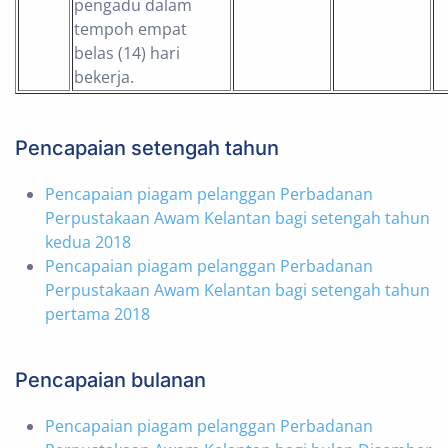
pengadu dalam
tempoh empat
belas (14) hari
bekerja.
Pencapaian setengah tahun
Pencapaian piagam pelanggan Perbadanan
Perpustakaan Awam Kelantan bagi setengah tahun
kedua 2018
Pencapaian piagam pelanggan Perbadanan
Perpustakaan Awam Kelantan bagi setengah tahun
pertama 2018
Pencapaian bulanan
Pencapaian piagam pelanggan Perbadanan