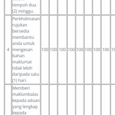
tempoh dua
(2) minggu.
Perkhidmatan
rujukan
bersedia
membantu
anda untuk
4
mengesan
100
100
100
100
100
100
100
100
1
bahan
maklumat
tidak lebih
daripada satu
(1) hari.
Memberi
maklumbalas
kepada aduan
yang lengkap
kepada