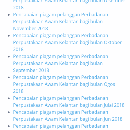
Perpustakaan Awam Kelantan bagi bulan Disember
2018
Pencapaian piagam pelanggan Perbadanan
Perpustakaan Awam Kelantan bagi bulan
November 2018
Pencapaian piagam pelanggan Perbadanan
Perpustakaan Awam Kelantan bagi bulan Oktober
2018
Pencapaian piagam pelanggan Perbadanan
Perpustakaan Awam Kelantan bagi bulan
September 2018
Pencapaian piagam pelanggan Perbadanan
Perpustakaan Awam Kelantan bagi bulan Ogos
2018
Pencapaian piagam pelanggan Perbadanan
Perpustakaan Awam Kelantan bagi bulan Julai 2018
Pencapaian piagam pelanggan Perbadanan
Perpustakaan Awam Kelantan bagi bulan Jun 2018
Pencapaian piagam pelanggan Perbadanan