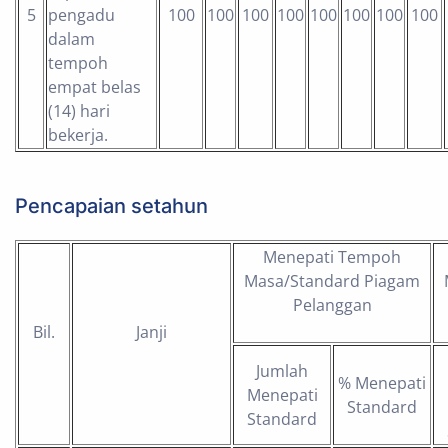
5
pengadu
100
100
100
100
100
100
100
100
dalam
tempoh
empat belas
(14) hari
bekerja.
Pencapaian setahun
Menepati Tempoh
Masa/Standard Piagam
Pelanggan
Bil.
Janji
Jumlah
% Menepati
Menepati
Standard
Standard