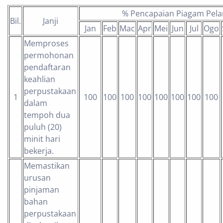
% Pencapaian Piagam Pel
Bil.
Janji
Jan
Feb
Mac
Apr
Mei
Jun
Jul
Ogo
Memproses
permohonan
pendaftaran
keahlian
perpustakaan
1
100
100
100
100
100
100
100
100
dalam
tempoh dua
puluh (20)
minit hari
bekerja.
Memastikan
urusan
pinjaman
bahan
perpustakaan