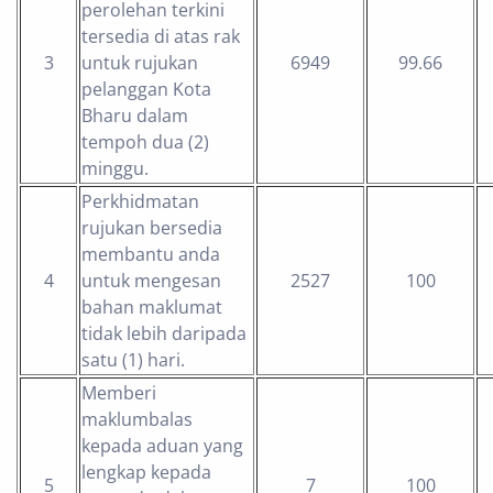
perolehan terkini
tersedia di atas rak
3
untuk rujukan
6949
99.66
pelanggan Kota
Bharu dalam
tempoh dua (2)
minggu.
Perkhidmatan
rujukan bersedia
membantu anda
4
untuk mengesan
2527
100
bahan maklumat
tidak lebih daripada
satu (1) hari.
Memberi
maklumbalas
kepada aduan yang
lengkap kepada
5
7
100