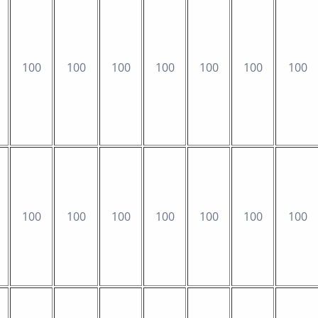
100
100
100
100
100
100
100
100
100
100
100
100
100
100