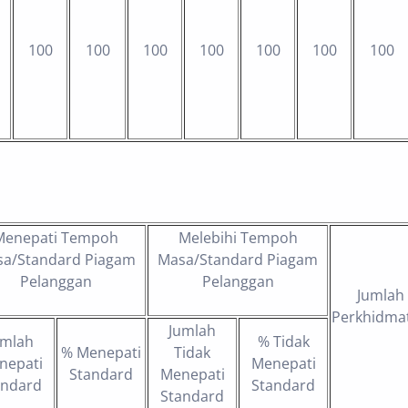
100
100
100
100
100
100
100
Menepati Tempoh
Melebihi Tempoh
a/Standard Piagam
Masa/Standard Piagam
Pelanggan
Pelanggan
Jumlah
Perkhidma
Jumlah
umlah
% Tidak
% Menepati
Tidak
nepati
Menepati
Standard
Menepati
andard
Standard
Standard