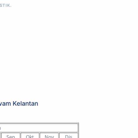
STIK
.
wam Kelantan
n
Sep
Okt
Nov
Dis