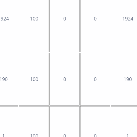
1924
100
0
0
1924
190
100
0
0
190
1
100
0
0
1