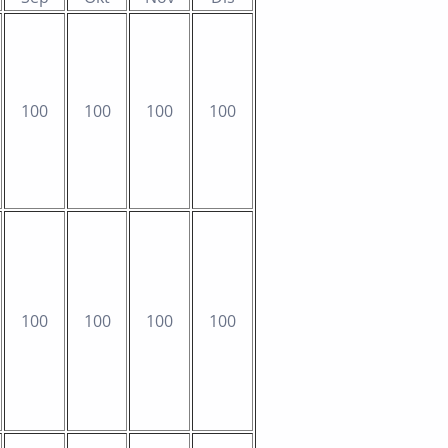
100
100
100
100
100
100
100
100