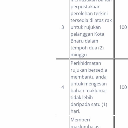
perpustakaan
perolehan terkini
tersedia di atas rak
3
untuk rujukan
100
pelanggan Kota
Bharu dalam
tempoh dua (2)
minggu.
Perkhidmatan
rujukan bersedia
membantu anda
untuk mengesan
4
100
bahan maklumat
tidak lebih
daripada satu (1)
hari.
Memberi
maklumbalas