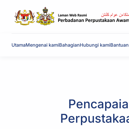
Skip to main content
Utama
Mengenai kami
Bahagian
Hubungi kami
Bantuan
Pencapaia
Perpustaka