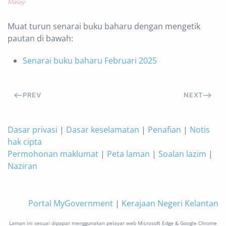
Malay
Muat turun senarai buku baharu dengan mengetik
pautan di bawah:
Senarai buku baharu Februari 2025
PREV
NEXT
Dasar privasi
|
Dasar keselamatan
|
Penafian
|
Notis
hak cipta
Permohonan maklumat
|
Peta laman
|
Soalan lazim
|
Naziran
Portal MyGovernment
|
Kerajaan Negeri Kelantan
Laman ini sesuai dipapar menggunakan pelayar web Microsoft Edge & Google Chrome