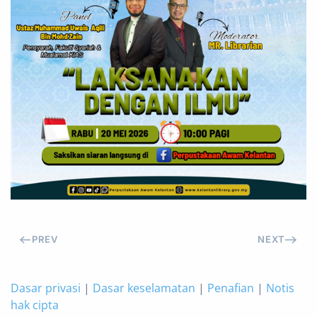
PREV
NEXT
Dasar privasi
|
Dasar keselamatan
|
Penafian
|
Notis
hak cipta