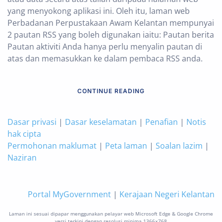
yang menyokong aplikasi ini. Oleh itu, laman web
Perbadanan Perpustakaan Awam Kelantan mempunyai
2 pautan RSS yang boleh digunakan iaitu: Pautan berita
Pautan aktiviti Anda hanya perlu menyalin pautan di
atas dan memasukkan ke dalam pembaca RSS anda.
CONTINUE READING
Dasar privasi
|
Dasar keselamatan
|
Penafian
|
Notis
hak cipta
Permohonan maklumat
|
Peta laman
|
Soalan lazim
|
Naziran
Portal MyGovernment
|
Kerajaan Negeri Kelantan
Laman ini sesuai dipapar menggunakan pelayar web Microsoft Edge & Google Chrome
versi terkini dengan resolusi minima 1366×768