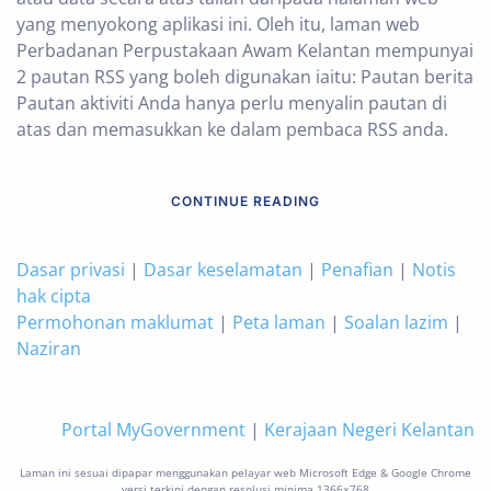
yang menyokong aplikasi ini. Oleh itu, laman web
Perbadanan Perpustakaan Awam Kelantan mempunyai
2 pautan RSS yang boleh digunakan iaitu: Pautan berita
Pautan aktiviti Anda hanya perlu menyalin pautan di
atas dan memasukkan ke dalam pembaca RSS anda.
CONTINUE READING
Dasar privasi
|
Dasar keselamatan
|
Penafian
|
Notis
hak cipta
Permohonan maklumat
|
Peta laman
|
Soalan lazim
|
Naziran
Portal MyGovernment
|
Kerajaan Negeri Kelantan
Laman ini sesuai dipapar menggunakan pelayar web Microsoft Edge & Google Chrome
versi terkini dengan resolusi minima 1366×768